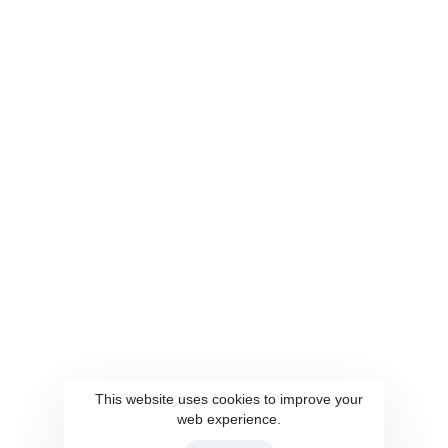
Accueil
Conseil et Audit
Contact
Qui Sommes-Nous?
Ces conditions s'appliqueront pleinement et affecteront votre utilisation de
ce site Web. En utilisant ce site Web, vous acceptez tous les termes et
conditions qui y sont écrits. Vous ne devez pas utiliser ce site Web si
vous n'êtes pas d'accord avec l'une de ces conditions générales
This website uses cookies to improve your
web experience.
d'utilisation du site Web.