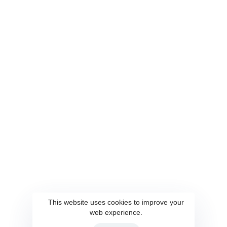
Accueil
Conseil et Audit
Contact
Qui Sommes-Nous?
Ces conditions s'appliqueront pleinement et affecteront votre utilisation de
ce site Web. En utilisant ce site Web, vous acceptez tous les termes et
conditions qui y sont écrits. Vous ne devez pas utiliser ce site Web si
vous n'êtes pas d'accord avec l'une de ces conditions générales
This website uses cookies to improve your
web experience.
d'utilisation du site Web.